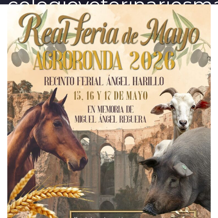
colegioveterinariosm