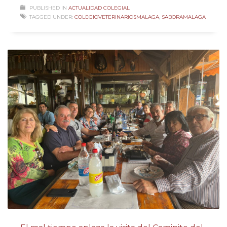
PUBLISHED IN
ACTUALIDAD COLEGIAL
TAGGED UNDER:
COLEGIOVETERINARIOSMALAGA
,
SABORAMALAGA