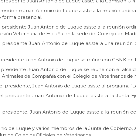
: el presidente Juan Antonio de Luque asiste a la Comisi
l presidente Juan Antonio de Luque asiste a la reunión ordin
e forma presencial.
 el presidente Juan Antonio de Luque asiste a la reunión or
esión Veterinaria de España en la sede del Consejo en Madr
: el presidente Juan Antonio de Luque asiste a una reunión
 el presidente Juan Antonio de Luque se reúne con CBNK en l
 el presidente Juan Antonio de Luque se reúne con el alcal
e Animales de Compañía con el Colegio de Veterinarios de M
as: el presidente, Juan Antonio de Luque asiste al programa
: el presidente Juan Antonio de Luque asiste a la Junta 
 el presidente, Juan Antonio de Luque asiste a la reunión
onio de Luque y varios miembros de la Junta de Gobierno, 
z de Colegios Oficiales de Veterinarios.