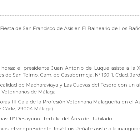
: Fiesta de San Francisco de Asís en El Balneario de Los Ba
0 horas: el presidente Juan Antonio de Luque asiste a la 
nes de San Telmo. Cam. de Casabermeja, Nº 130-1, Cdad. Jard
localidad de Macharaviaya y Las Cuevas del Tesoro con un 
 Veterinarios de Málaga.
ras: III Gala de la Profesión Veterinaria Malagueña en el Au
de Cádiz, 29004 Málaga)
ras: 11º Desayuno- Tertulia del Área del Jubilado.
ras: el vicepresidente José Luis Peñate asiste a la inaugur