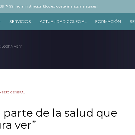
 39 17 99 |
administracion@colegioveterinariosmalaga.es |
O
SERVICIOS
ACTUALIDAD COLEGIAL
FORMACIÓN
SE
E LOGRA VER”
NSEJO GENERAL
a parte de la salud que
ra ver”