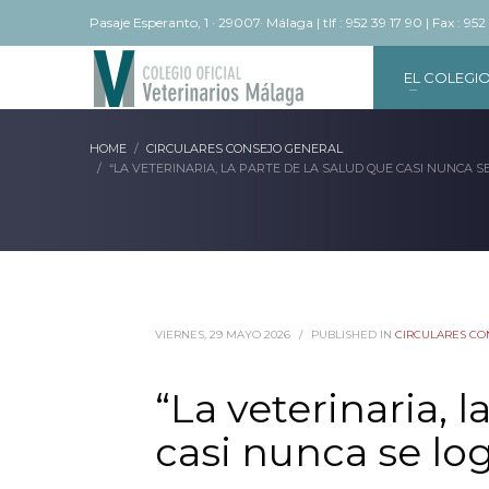
Pasaje Esperanto, 1 · 29007· Málaga | tlf : 952 39 17 90 | Fax : 952
EL COLEGI
HOME
CIRCULARES CONSEJO GENERAL
“LA VETERINARIA, LA PARTE DE LA SALUD QUE CASI NUNCA S
VIERNES, 29 MAYO 2026
/
PUBLISHED IN
CIRCULARES CO
“La veterinaria, l
casi nunca se log