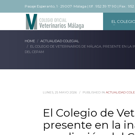
Pasaje Esperanto, 1 · 29007· Málaga | tlf : 952 39 17 90 | Fax : 952
EL COLEGI
HOME
ACTUALIDAD COLEGIAL
EL COLEGIO DE VETERINARIOS DE MÁLAGA, PRESENTE EN LA 
DEL CEPAM
LUNES, 25 MAYO 2026
/
PUBLISHED IN
ACTUALIDAD COLE
El Colegio de Ve
presente en la i