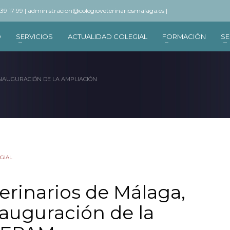
 39 17 99 |
administracion@colegioveterinariosmalaga.es |
O
SERVICIOS
ACTUALIDAD COLEGIAL
FORMACIÓN
SE
INAUGURACIÓN DE LA AMPLIACIÓN
GIAL
terinarios de Málaga,
nauguración de la