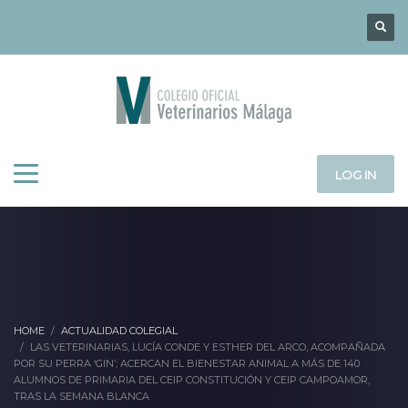
LOG IN
HOME
ACTUALIDAD COLEGIAL
LAS VETERINARIAS, LUCÍA CONDE Y ESTHER DEL ARCO, ACOMPAÑADA
POR SU PERRA ‘GIN’; ACERCAN EL BIENESTAR ANIMAL A MÁS DE 140
ALUMNOS DE PRIMARIA DEL CEIP CONSTITUCIÓN Y CEIP CAMPOAMOR,
TRAS LA SEMANA BLANCA