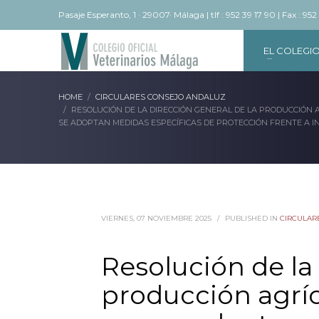
Pasaje Esperanto, 1 · 29007· Málaga | tlf : 952 39 17 90 | Fax : 952
EL COLEGI
HOME
CIRCULARES CONSEJO ANDALUZ
RESOLUCIÓN DE LA DIRECCIÓN GENERAL DE LA PRODUCCIÓN 
SE ADOPTAN MEDIDAS ESPECÍFICAS DE PROTECCIÓN FRENTE A 
VIERNES, 07 NOVIEMBRE 2025
/
PUBLISHED IN
CIRCULAR
Resolución de la 
producción agríc