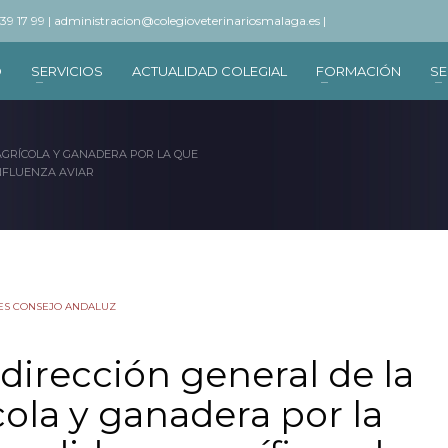
 39 17 99 |
administracion@colegioveterinariosmalaga.es |
O
SERVICIOS
ACTUALIDAD COLEGIAL
FORMACIÓN
SE
AGRÍCOLA Y GANADERA POR LA QUE
INFLUENZA AVIAR
ES CONSEJO ANDALUZ
dirección general de la
ola y ganadera por la