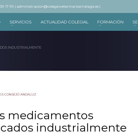
 39 17 99 |
administracion@colegioveterinariosmalaga.es |
O
SERVICIOS
ACTUALIDAD COLEGIAL
FORMACIÓN
SE
ADOS INDUSTRIALMENTE
ES CONSEJO ANDALUZ
os medicamentos
ricados industrialmente