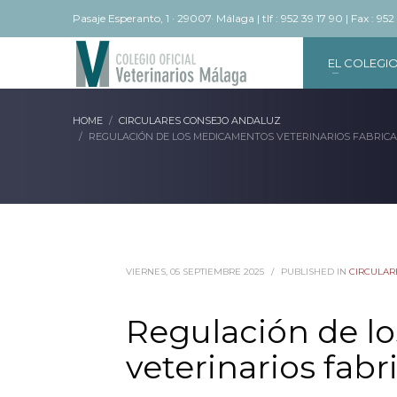
Pasaje Esperanto, 1 · 29007· Málaga | tlf : 952 39 17 90 | Fax : 952
EL COLEGI
HOME
CIRCULARES CONSEJO ANDALUZ
REGULACIÓN DE LOS MEDICAMENTOS VETERINARIOS FABRIC
VIERNES, 05 SEPTIEMBRE 2025
/
PUBLISHED IN
CIRCULAR
Regulación de l
veterinarios fab