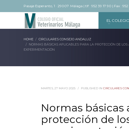
Pasaje Esperanto, 1 · 29007· Málaga | tlf : 952 39 17 90 | Fax : 952
EL COLEGI
HOME
CIRCULARES CONSEJO ANDALUZ
NORMAS BÁSICAS APLICABLES PARA LA PROTECCIÓN DE LOS 
EXPERIMENTACIÓN
MARTES, 27 MAYO 2025
/
PUBLISHED IN
CIRCULARES CO
Normas básicas a
protección de lo