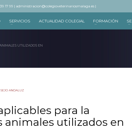
 39 17 99 |
administracion@colegioveterinariosmalaga.es |
O
SERVICIOS
ACTUALIDAD COLEGIAL
FORMACIÓN
SE
ANIMALES UTILIZADOS EN
NSEJO ANDALUZ
plicables para la
s animales utilizados en