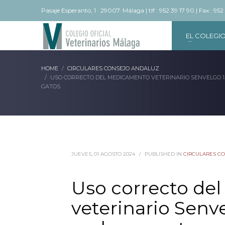
Pasaje Esperanto, 1 · 29007· Málaga | tlf : 952 39 17 90 | Fax : 952
EL COLEGI
HOME
CIRCULARES CONSEJO ANDALUZ
USO CORRECTO DEL MEDICAMENTO VETERINARIO SENVELGO 1
GATOS
JUEVES, 01 AGOSTO 2024
/
PUBLISHED IN
CIRCULARES C
Uso correcto de
veterinario Senv