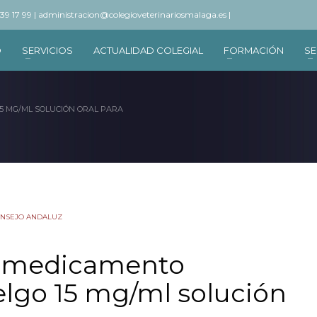
 39 17 99 |
administracion@colegioveterinariosmalaga.es |
O
SERVICIOS
ACTUALIDAD COLEGIAL
FORMACIÓN
SE
5 MG/ML SOLUCIÓN ORAL PARA
ONSEJO ANDALUZ
l medicamento
elgo 15 mg/ml solución