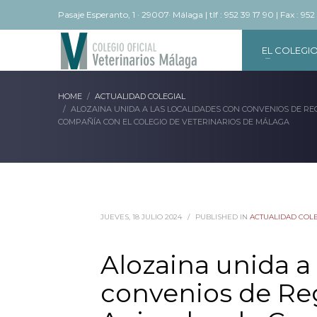
Pasaje Esperanto, 1 · 29007· Málaga | tlf : 952 39 17 90 | Fax : 952
EL COLEGI
HOME
ACTUALIDAD COLEGIAL
ALOZAINA UNIDA A LAS LOCALIDADES CON CONVENIOS DE RE
COMPAÑÍA CON EL COLEGIO DE VETERINARIOS DE MÁLAGA
JUEVES, 18 JULIO 2024
/
PUBLISHED IN
ACTUALIDAD COL
Alozaina unida a 
convenios de Reg