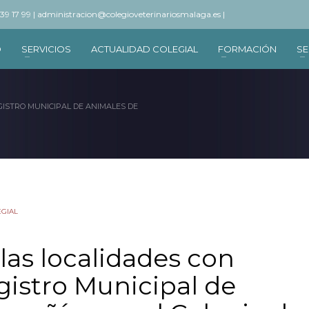
 39 17 99 |
administracion@colegioveterinariosmalaga.es |
O
SERVICIOS
ACTUALIDAD COLEGIAL
FORMACIÓN
SE
GISTRO MUNICIPAL DE ANIMALES DE
EGIAL
las localidades con
istro Municipal de