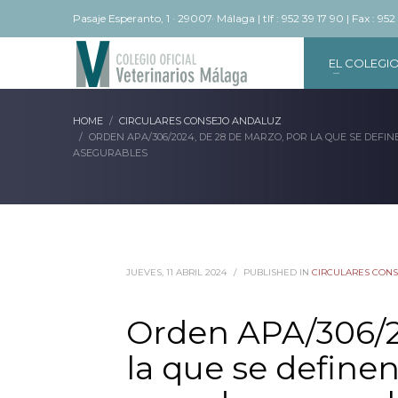
Pasaje Esperanto, 1 · 29007· Málaga | tlf : 952 39 17 90 | Fax : 952
EL COLEGI
HOME
CIRCULARES CONSEJO ANDALUZ
ORDEN APA/306/2024, DE 28 DE MARZO, POR LA QUE SE DEF
ASEGURABLES
JUEVES, 11 ABRIL 2024
/
PUBLISHED IN
CIRCULARES CON
Orden APA/306/2
la que se definen