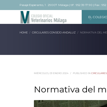
Pasaje Esperanto, 1 · 29007· Málaga | tlf : 952 39 17 90 | Fax : 952
EL COLEGI
HOME
CIRCULARES CONSEJO ANDALUZ
NORMATIVA DEL MES
MIÉRCOLES, 03 ENERO 2024
/
PUBLISHED IN
CIRCULARES
Normativa del m