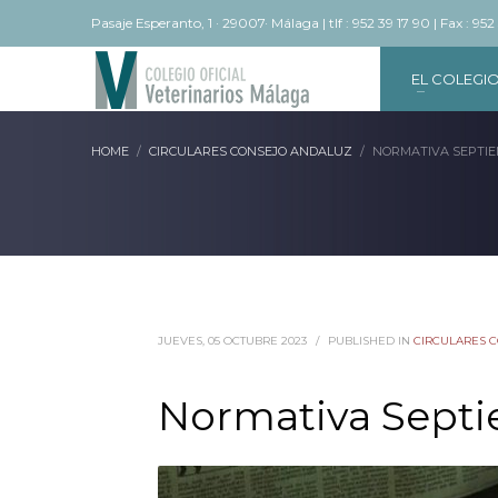
Pasaje Esperanto, 1 · 29007· Málaga | tlf : 952 39 17 90 | Fax : 952
EL COLEGI
HOME
CIRCULARES CONSEJO ANDALUZ
NORMATIVA SEPTIE
JUEVES, 05 OCTUBRE 2023
/
PUBLISHED IN
CIRCULARES 
Normativa Sept