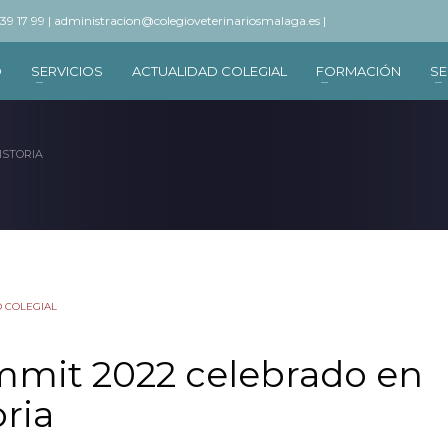
 39 17 99 |
administracion@colegioveterinariosmalaga.es |
O
SERVICIOS
ACTUALIDAD COLEGIAL
FORMACIÓN
SE
ISTORIA
 COLEGIAL
mmit 2022 celebrado en
oria