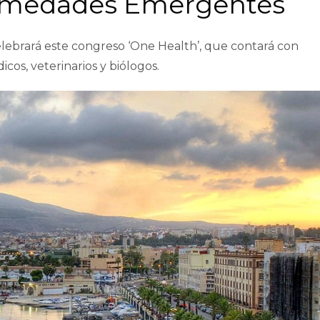
ermedades Emergentes
elebrará este congreso ‘One Health’, que contará con
cos, veterinarios y biólogos.