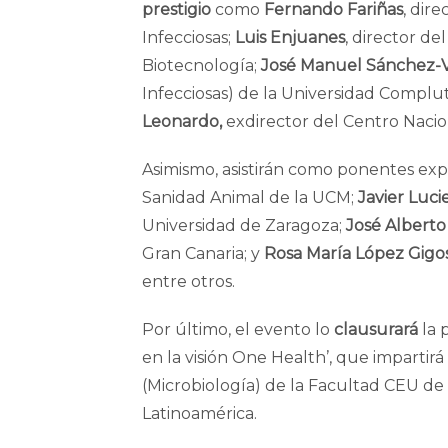
prestigio
como
Fernando Fariñas
, dir
Infecciosas;
Luis Enjuanes
, director de
Biotecnología;
José Manuel Sánchez-V
Infecciosas) de la Universidad Complu
Leonardo,
exdirector del Centro Nacion
Asimismo, asistirán como ponentes e
Sanidad Animal de la UCM;
Javier Luci
Universidad de Zaragoza;
José Albert
Gran Canaria; y
Rosa María López Gigo
entre otros.
Por último, el evento lo
clausurará
la 
en la visión One Health’, que impartirá
(Microbiología) de la Facultad CEU de 
Latinoamérica.