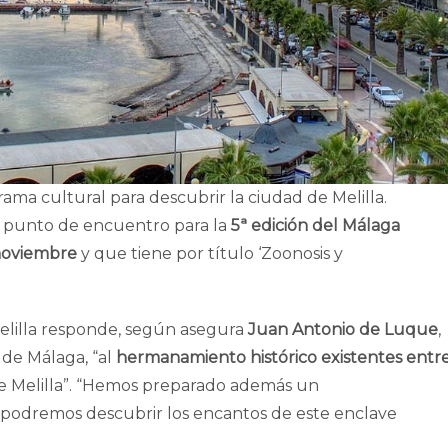
ma cultural para descubrir la ciudad de Melilla.
l punto de encuentro para la
5ª edición del Málaga
 noviembre
y que tiene por título ‘Zoonosis y
Melilla responde, según asegura
Juan Antonio de Luque
,
 de Málaga, “al
hermanamiento histórico existentes entr
e Melilla”. “Hemos preparado además un
podremos descubrir los encantos de este enclave