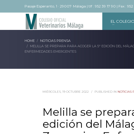
Pasaje Esperanto, 1 · 29007· Málaga | tlf : 952 39 17 90 | Fax : 952
EL COLEGI
HOME
NOTICIAS PRENSA
MELILLA SE PREPARA PARA ACOGER LA 5ª EDICIÓN DEL MÁL
ENFERMEDADES EMERGENTES
MIÉRCOLES, 19 OCTUBRE 2022
/
PUBLISHED IN
NOTICIAS
Melilla se prepar
edición del Mál