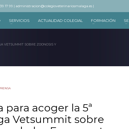
 39 17 99 |
administracion@colegioveterinariosmalaga.es |
O
SERVICIOS
ACTUALIDAD COLEGIAL
FORMACIÓN
SE
AGA VETSUMMIT SOBRE ZOONOSIS Y
 PRENSA
a para acoger la 5ª
aga Vetsummit sobre