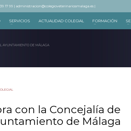
 39 17 99 |
administracion@colegioveterinariosmalaga.es |
O
SERVICIOS
ACTUALIDAD COLEGIAL
FORMACIÓN
SE
DEL AYUNTAMIENTO DE MÁLAGA
COLEGIAL
ra con la Concejalía de
yuntamiento de Málaga