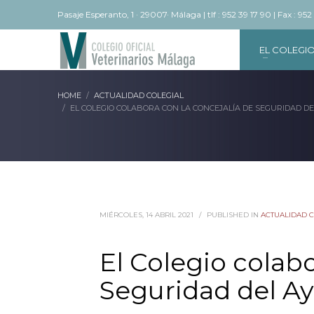
Pasaje Esperanto, 1 · 29007· Málaga | tlf : 952 39 17 90 | Fax : 952
EL COLEGI
HOME
ACTUALIDAD COLEGIAL
EL COLEGIO COLABORA CON LA CONCEJALÍA DE SEGURIDAD 
MIÉRCOLES, 14 ABRIL 2021
/
PUBLISHED IN
ACTUALIDAD 
El Colegio colabo
Seguridad del A