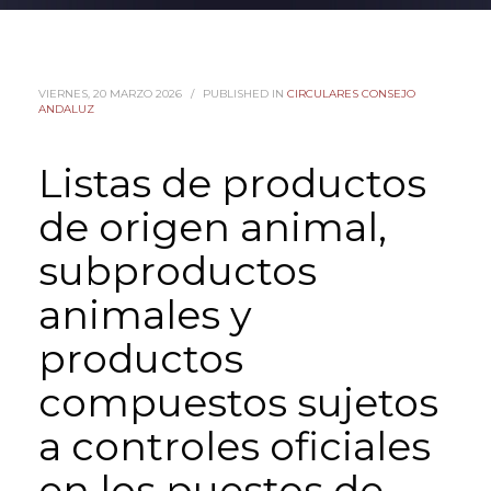
VIERNES, 20 MARZO 2026
/
PUBLISHED IN
CIRCULARES CONSEJO
ANDALUZ
Listas de productos
de origen animal,
subproductos
animales y
productos
compuestos sujetos
a controles oficiales
en los puestos de